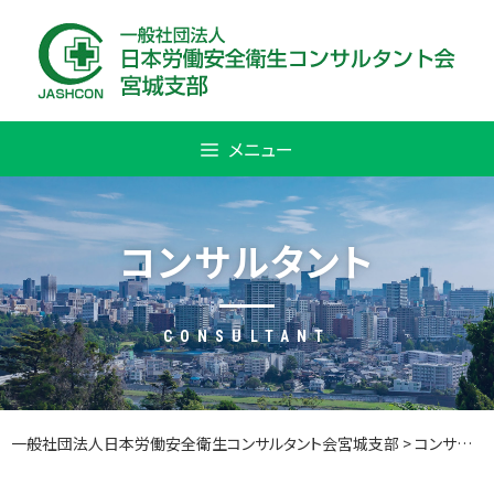
Skip
to
content
メニュー
コンサルタント
CONSULTANT
一般社団法人日本労働安全衛生コンサルタント会宮城支部
>
コンサルタント