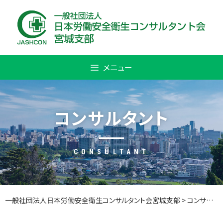
Skip
to
content
メニュー
コンサルタント
CONSULTANT
一般社団法人日本労働安全衛生コンサルタント会宮城支部
>
コンサルタント