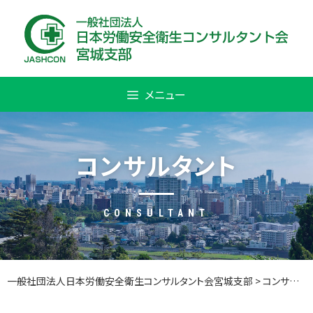
Skip
to
content
メニュー
コンサルタント
CONSULTANT
一般社団法人日本労働安全衛生コンサルタント会宮城支部
>
コンサルタント